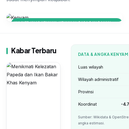
KULINER KHAS KENYAM: KEUNIKAN RASA DAN BAHAN
LOKAL
Menikmati Kelezatan Papeda dan
Ikan Bakar Khas Kenyam
Kabar Terbaru
DATA & ANGKA KENYAM
Luas wilayah
Wilayah administratif
Provinsi
Koordinat
-4.
Sumber: Wikidata & OpenStre
angka estimasi.